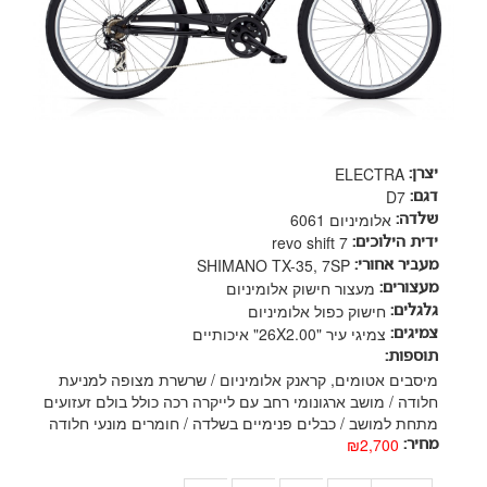
ELECTRA
יצרן:
D7
דגם:
אלומיניום 6061
שלדה:
revo shift 7
ידית הילוכים:
SHIMANO TX-35, 7SP
מעביר אחורי:
מעצור חישוק אלומיניום
מעצורים:
חישוק כפול אלומיניום
גלגלים:
צמיגי עיר "26X2.00" איכותיים
צמיגים:
תוספות:
מיסבים אטומים, קראנק אלומיניום / שרשרת מצופה למניעת
חלודה / מושב ארגונומי רחב עם לייקרה רכה כולל בולם זעזועים
מתחת למושב / כבלים פנימיים בשלדה / חומרים מונעי חלודה
₪2,700
מחיר: