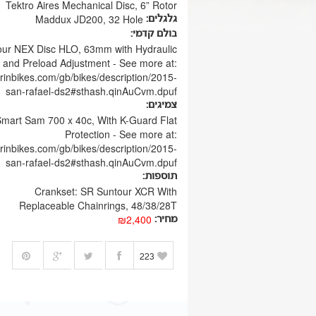
Tektro Aires Mechanical Disc, 6” Rotor
Maddux JD200, 32 Hole
גלגלים:
בולם קדמי:
ur NEX Disc HLO, 63mm with Hydraulic
 and Preload Adjustment - See more at:
rinbikes.com/gb/bikes/description/2015-
san-rafael-ds2#sthash.qinAuCvm.dpuf
צמיגים:
mart Sam 700 x 40c, With K-Guard Flat
Protection - See more at:
rinbikes.com/gb/bikes/description/2015-
san-rafael-ds2#sthash.qinAuCvm.dpuf
תוספות:
Crankset: SR Suntour XCR With
Replaceable Chainrings, 48/38/28T
₪2,400
מחיר:
223